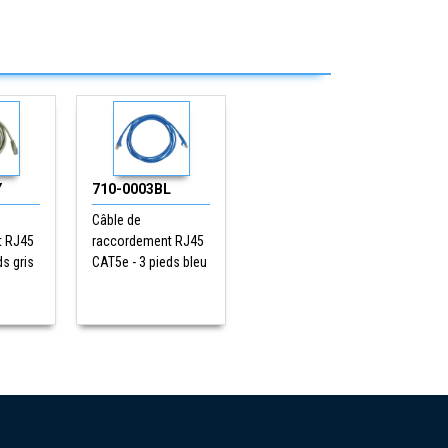
Y
710-0003BL
Câble de
t RJ45
raccordement RJ45
ds gris
CAT5e - 3 pieds bleu