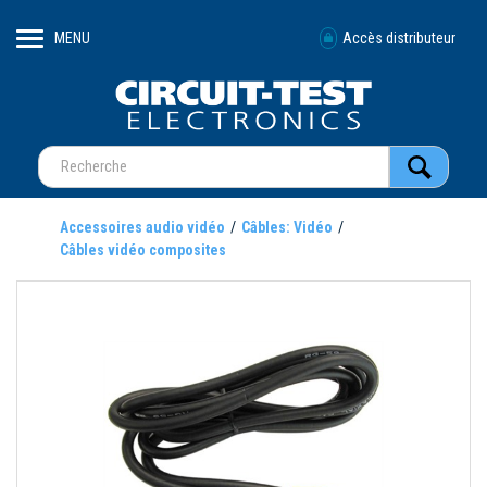
MENU
Accès distributeur
Accessoires audio vidéo
Câbles: Vidéo
Câbles vidéo composites