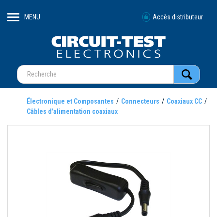
MENU
Accès distributeur
Électronique et Composantes
Connecteurs
Coaxiaux CC
Câbles d'alimentation coaxiaux