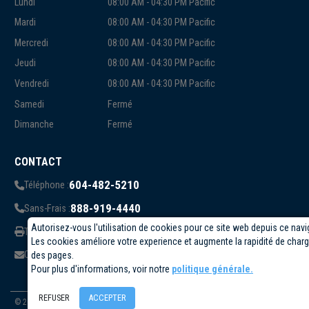
Lundi
08:00 AM - 04:30 PM Pacific
Mardi
08:00 AM - 04:30 PM Pacific
Mercredi
08:00 AM - 04:30 PM Pacific
Jeudi
08:00 AM - 04:30 PM Pacific
Vendredi
08:00 AM - 04:30 PM Pacific
Samedi
Fermé
Dimanche
Fermé
CONTACT
604-482-5210
Téléphone :
888-919-4440
Sans-Frais :
Autorisez-vous l'utilisation de cookies pour ce site web depuis ce navi
819-823-1006
Télécopieur:
Les cookies améliore votre experience et augmente la rapidité de cha
info@circuittest.com
Courriel:
des pages.
Pour plus d'informations, voir notre
politique générale.
REFUSER
ACCEPTER
© 2026 - Circuit Test Electronics
Conçu par
GPX Technologies Inc.