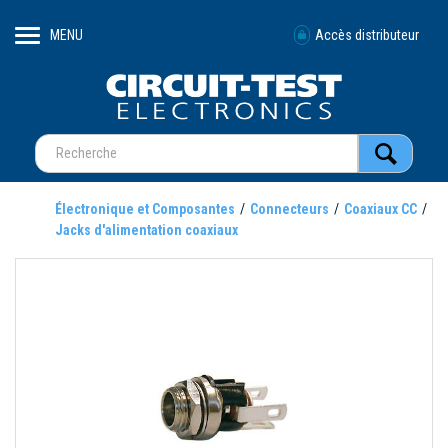
MENU
Accès distributeur
Électronique et Composantes
Connecteurs
Coaxiaux CC
Jacks d'alimentation coaxiaux