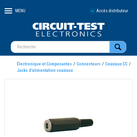
MENU
Accès distributeur
Électronique et Composantes
Connecteurs
Coaxiaux CC
Jacks d'alimentation coaxiaux