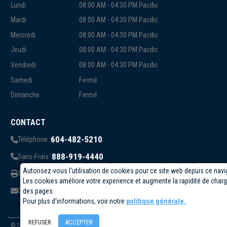
Lundi
08:00 AM - 04:30 PM Pacific
Mardi
08:00 AM - 04:30 PM Pacific
Mercredi
08:00 AM - 04:30 PM Pacific
Jeudi
08:00 AM - 04:30 PM Pacific
Vendredi
08:00 AM - 04:30 PM Pacific
Samedi
Fermé
Dimanche
Fermé
CONTACT
604-482-5210
Téléphone :
888-919-4440
Sans-Frais :
Autorisez-vous l'utilisation de cookies pour ce site web depuis ce navi
819-823-1006
Télécopieur:
Les cookies améliore votre experience et augmente la rapidité de cha
info@circuittest.com
Courriel:
des pages.
Pour plus d'informations, voir notre
politique générale.
REFUSER
ACCEPTER
© 2026 - Circuit Test Electronics
Conçu par
GPX Technologies Inc.