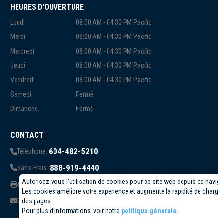
HEURES D'OUVERTURE
Lundi
08:00 AM - 04:30 PM Pacific
Mardi
08:00 AM - 04:30 PM Pacific
Mercredi
08:00 AM - 04:30 PM Pacific
Jeudi
08:00 AM - 04:30 PM Pacific
Vendredi
08:00 AM - 04:30 PM Pacific
Samedi
Fermé
Dimanche
Fermé
CONTACT
604-482-5210
Téléphone :
888-919-4440
Sans-Frais :
Autorisez-vous l'utilisation de cookies pour ce site web depuis ce navi
819-823-1006
Télécopieur:
Les cookies améliore votre experience et augmente la rapidité de cha
info@circuittest.com
Courriel:
des pages.
Pour plus d'informations, voir notre
politique générale.