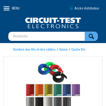
MENU
Accès distributeur
Gestion des fils et des câbles
Gaine
Cache fils