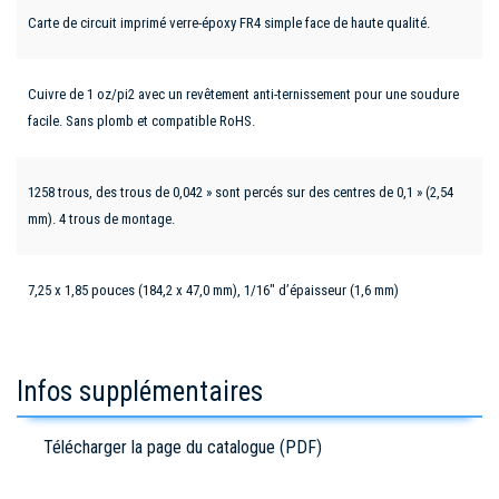
Carte de circuit imprimé verre-époxy FR4 simple face de haute qualité.
Cuivre de 1 oz/pi2 avec un revêtement anti-ternissement pour une soudure
facile. Sans plomb et compatible RoHS.
1258 trous, des trous de 0,042 » sont percés sur des centres de 0,1 » (2,54
mm). 4 trous de montage.
7,25 x 1,85 pouces (184,2 x 47,0 mm), 1/16" d’épaisseur (1,6 mm)
Infos supplémentaires
Télécharger la page du catalogue (PDF)