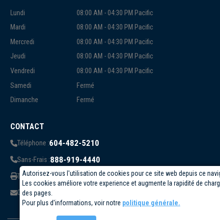
Lundi
08:00 AM - 04:30 PM Pacific
Mardi
08:00 AM - 04:30 PM Pacific
Mercredi
08:00 AM - 04:30 PM Pacific
Jeudi
08:00 AM - 04:30 PM Pacific
Vendredi
08:00 AM - 04:30 PM Pacific
Samedi
Fermé
Dimanche
Fermé
CONTACT
604-482-5210
Téléphone :
888-919-4440
Sans-Frais :
Autorisez-vous l'utilisation de cookies pour ce site web depuis ce navi
819-823-1006
Télécopieur:
Les cookies améliore votre experience et augmente la rapidité de cha
info@circuittest.com
Courriel:
des pages.
Pour plus d'informations, voir notre
politique générale.