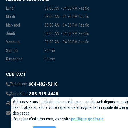
Lundi
08:00 AM - 04:30 PM Pacific
Mardi
08:00 AM - 04:30 PM Pacific
Mercredi
08:00 AM - 04:30 PM Pacific
Jeudi
08:00 AM - 04:30 PM Pacific
Vendredi
08:00 AM - 04:30 PM Pacific
Samedi
Fermé
Dimanche
Fermé
CONTACT
604-482-5210
Téléphone :
888-919-4440
Sans-Frais :
Autorisez-vous l'utilisation de cookies pour ce site web depuis ce navi
819-823-1006
Télécopieur:
Les cookies améliore votre experience et augmente la rapidité de cha
info@circuittest.com
Courriel:
des pages.
Pour plus d'informations, voir notre
politique générale.