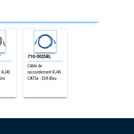
Y
710-0025BL
Câble de
t RJ45
raccordement RJ45
Gris
CAT5e - 25ft Bleu