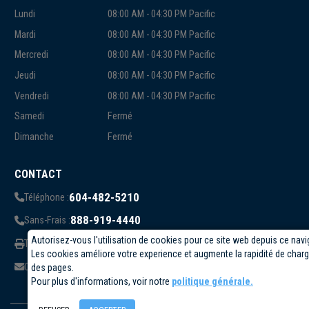
Lundi
08:00 AM - 04:30 PM Pacific
Mardi
08:00 AM - 04:30 PM Pacific
Mercredi
08:00 AM - 04:30 PM Pacific
Jeudi
08:00 AM - 04:30 PM Pacific
Vendredi
08:00 AM - 04:30 PM Pacific
Samedi
Fermé
Dimanche
Fermé
CONTACT
604-482-5210
Téléphone :
888-919-4440
Sans-Frais :
Autorisez-vous l'utilisation de cookies pour ce site web depuis ce navi
819-823-1006
Télécopieur:
Les cookies améliore votre experience et augmente la rapidité de cha
info@circuittest.com
Courriel:
des pages.
Pour plus d'informations, voir notre
politique générale.