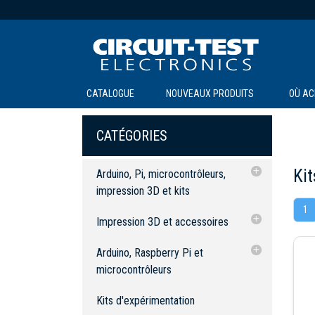
CATALOGUE
NOUVEAUX PRODUITS
OÙ AC
CATÉGORIES
Kit
Arduino, Pi, microcontrôleurs,
impression 3D et kits
1
Impression 3D et accessoires
Impression 3D et accessoires
Arduino, Raspberry Pi et
Accessoires
Accessoires
Arduino, Raspberry Pi et
microcontrôleurs
microcontrôleurs
Kits d'expérimentation
Accessoires
Accessoires
Kits d'expérimentation
Kits robotiques
Arduino, cartes et kits de