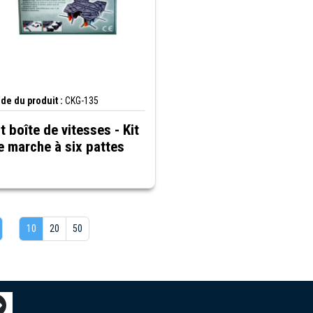
de du produit :
CKG-135
it boîte de vitesses - Kit
e marche à six pattes
10
20
50