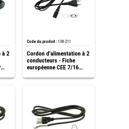
Code du produit :
138-211
 à 2
Cordon d’alimentation à 2
conducteurs - Fiche
P
européenne CEE 7/16
6
vers prise IEC320-C7,
noir, 6 pieds, 220 V