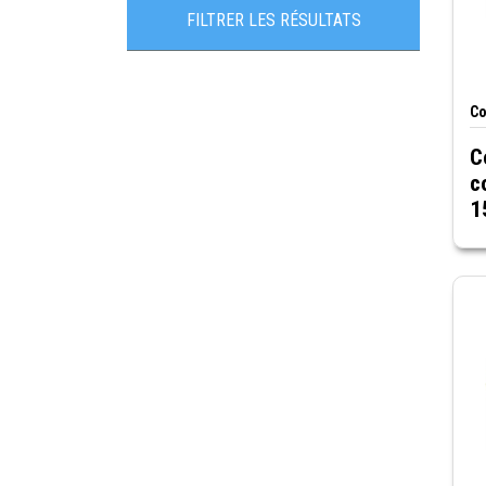
ASTA-Intertek
FILTRER LES RÉSULTATS
CSA
Certifié RoHS
Co
UL
C
c
1
n