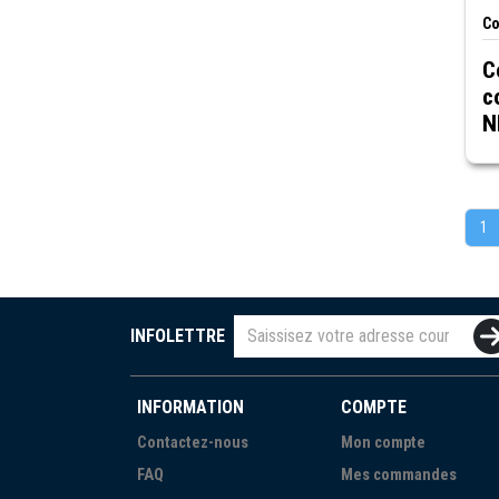
Co
C
c
N
C
1
INFOLETTRE
INFORMATION
COMPTE
Contactez-nous
Mon compte
FAQ
Mes commandes