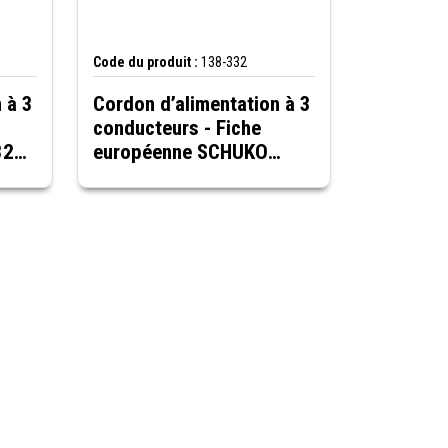
Code du produit :
138-332
 à 3
Cordon d’alimentation à 3
conducteurs - Fiche
320-
européenne SCHUKO
CEE7/7 vers prise
IEC320-C5, noir, 6 pieds