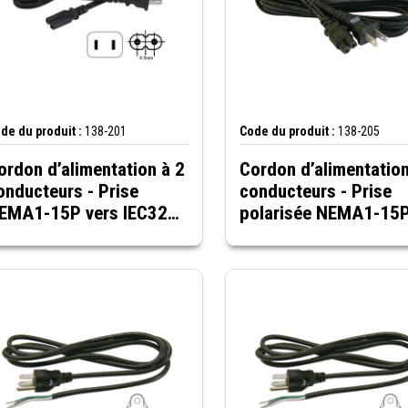
de du produit :
138-201
Code du produit :
138-205
ordon d’alimentation à 2
Cordon d’alimentation
onducteurs - Prise
conducteurs - Prise
EMA1-15P vers IEC320-
polarisée NEMA1-15
7, noir, 6 pi
vers IEC320-C7, noir, 
pieds