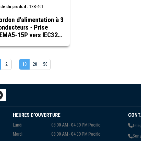
de du produit :
138-401
ordon d’alimentation à 3
onducteurs - Prise
EMA5-15P vers IEC320-
13, noir, 1 pi
2
10
20
50
HEURES D'OUVERTURE
CONT
Lundi
08:00 AM - 04:30 PM Pacific
Télé
Mardi
08:00 AM - 04:30 PM Pacific
Sans