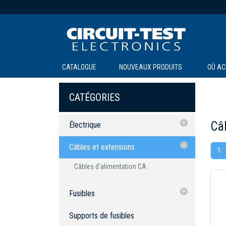
CATALOGUE
NOUVEAUX PRODUITS
OÙ AC
CATÉGORIES
Câb
Électrique
Câbles et extensions
Câbles et extensions
1
Fusibles
Câbles d'alimentation CA
Câbles d'alimentation CA
Supports de fusibles
Céramique à action rapide
Fusibles
Fiches et câbles pour briquets
Testeurs
Céramique à action rapide
Supports de fusibles