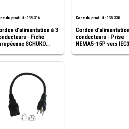
de du produit :
138-316
Code du produit :
138-330
ordon d’alimentation à 3
Cordon d’alimentation
onducteurs - Fiche
conducteurs - Prise
uropéenne SCHUKO
NEMA5-15P vers IEC
EE7/7 vers prise
C5, noir, 6 pi
EC320-C13, noir, 6 pieds