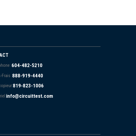
ACT
604-482-5210
phone :
888-919-4440
-Frais :
819-823-1006
copieur:
info@circuittest.com
iel: