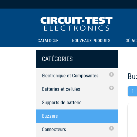
CATALOGUE
NOUVEAUX PRODUITS
OÙ AC
CATÉGORIES
Bu
Électronique et Composantes
Batteries et cellules
Batteries et cellules
1
Supports de batterie
Testeurs de batterie et chargeurs
Testeurs de batterie et chargeurs
Supports de batterie
Buzzers
Cellules solaires
Cellules solaires
Buzzers
Connecteurs
Kits d'assortiment multi-valeurs
Banane et reliure
Connecteurs