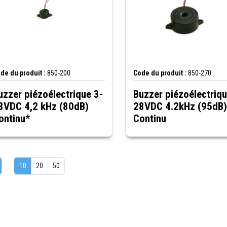
de du produit :
850-200
Code du produit :
850-270
uzzer piézoélectrique 3-
Buzzer piézoélectriqu
8VDC 4,2 kHz (80dB)
28VDC 4.2kHz (95dB)
ontinu*
Continu
10
20
50