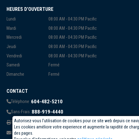
HEURES D'OUVERTURE
Lundi
08:00 AM - 04:30 PM Pacific
Mardi
08:00 AM - 04:30 PM Pacific
Mercredi
08:00 AM - 04:30 PM Pacific
Jeudi
08:00 AM - 04:30 PM Pacific
Vendredi
08:00 AM - 04:30 PM Pacific
Samedi
Fermé
Dimanche
Fermé
CONTACT
604-482-5210
Téléphone :
888-919-4440
Sans-Frais :
Autorisez-vous l'utilisation de cookies pour ce site web depuis ce navi
819-823-1006
Télécopieur:
Les cookies améliore votre experience et augmente la rapidité de cha
info@circuittest.com
Courriel:
des pages.