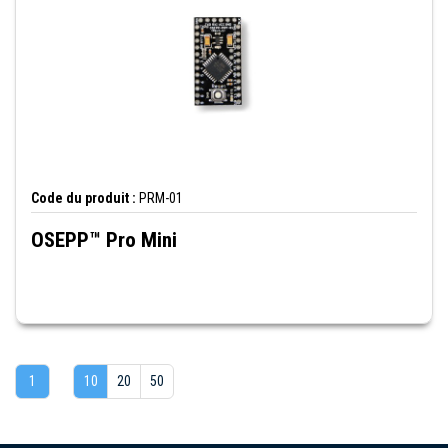
Code du produit :
PRM-01
OSEPP™ Pro Mini
1
10
20
50