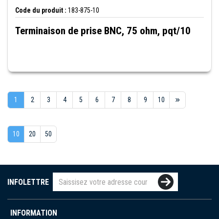
Code du produit :
183-875-10
Terminaison de prise BNC, 75 ohm, pqt/10
1
2
3
4
5
6
7
8
9
10
10
20
50
INFOLETTRE
INFORMATION