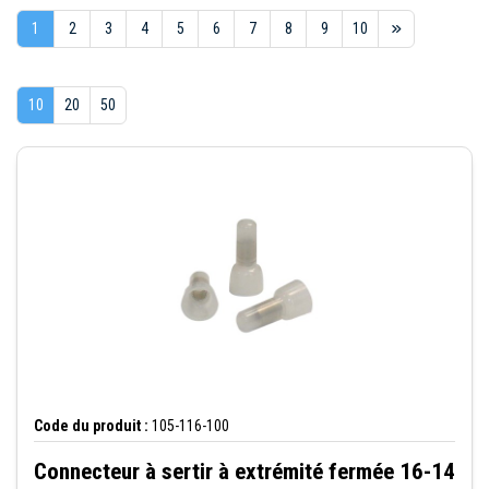
1
2
3
4
5
6
7
8
9
10
10
20
50
Code du produit :
105-116-100
Connecteur à sertir à extrémité fermée 16-14