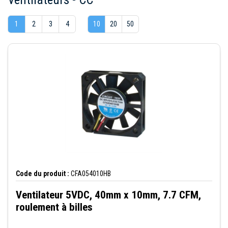
1
2
3
4
10
20
50
Code du produit :
CFA054010HB
Ventilateur 5VDC, 40mm x 10mm, 7.7 CFM,
roulement à billes