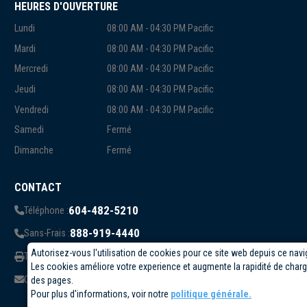
HEURES D'OUVERTURE
Lundi
08:00 AM - 04:30 PM Pacific
Mardi
08:00 AM - 04:30 PM Pacific
Mercredi
08:00 AM - 04:30 PM Pacific
Jeudi
08:00 AM - 04:30 PM Pacific
Vendredi
08:00 AM - 04:30 PM Pacific
Samedi
Fermé
Dimanche
Fermé
CONTACT
604-482-5210
Téléphone :
888-919-4440
Sans-Frais :
Autorisez-vous l'utilisation de cookies pour ce site web depuis ce navi
819-823-1006
Télécopieur:
Les cookies améliore votre experience et augmente la rapidité de cha
info@circuittest.com
Courriel:
des pages.
Pour plus d'informations, voir notre
politique générale.