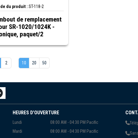
de du produit :
ST-118-2
mbout de remplacement
our SR-1020/1024K -
onique, paquet/2
2
10
20
50
HEURES D'OUVERTURE
CONT
Lundi
08:00 AM - 04:30 PM Pacific
Télé
Mardi
08:00 AM - 04:30 PM Pacific
Sans