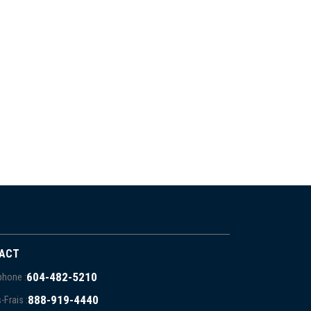
ACT
604-482-5210
phone :
888-919-4440
-Frais :