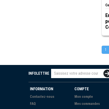
Co
E
p
C
1
INFOLETTRE
INFORMATION
COMPTE
Contactez-nous
Mon compte
FAQ
Mes commandes