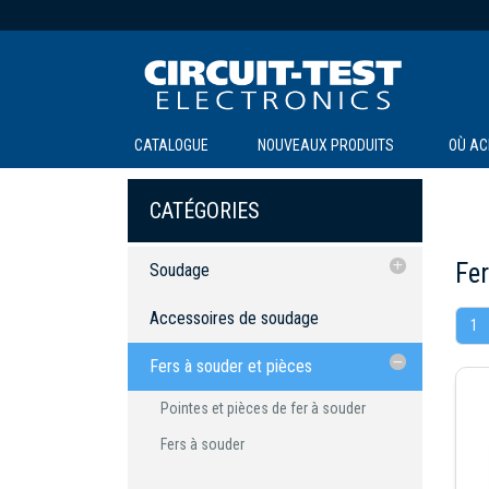
CATALOGUE
NOUVEAUX PRODUITS
OÙ AC
CATÉGORIES
Fer
Soudage
Accessoires de soudage
Accessoires de soudage
1
Fers à souder et pièces
Fers à souder et pièces
Stations de soudure et pièces
Pointes et pièces de fer à souder
détachées
Pointes et pièces de fer à souder
Fers à souder
Pointes et pièces de station de
Fers à souder
soudure