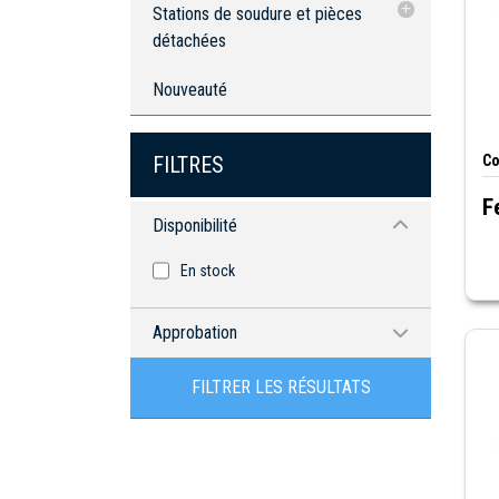
Stations de soudure et pièces
Stations de soudure
détachées
Pointes et pièces de station de
Nouveauté
soudure
Stations de soudure
Co
FILTRES
F
Disponibilité
En stock
Approbation
cUL
FILTRER LES RÉSULTATS
cULus
Certifié RoHS