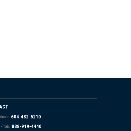
ACT
604-482-5210
phone :
888-919-4440
-Frais :