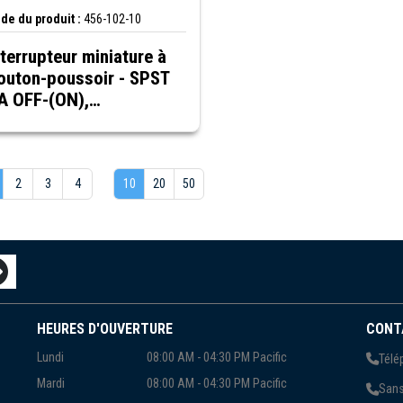
de du produit :
456-102-10
nterrupteur miniature à
outon-poussoir - SPST
A OFF-(ON),
omentané, capuchon
ouge, paquet/10
2
3
4
10
20
50
HEURES D'OUVERTURE
CONT
Lundi
08:00 AM - 04:30 PM Pacific
Télé
Mardi
08:00 AM - 04:30 PM Pacific
Sans