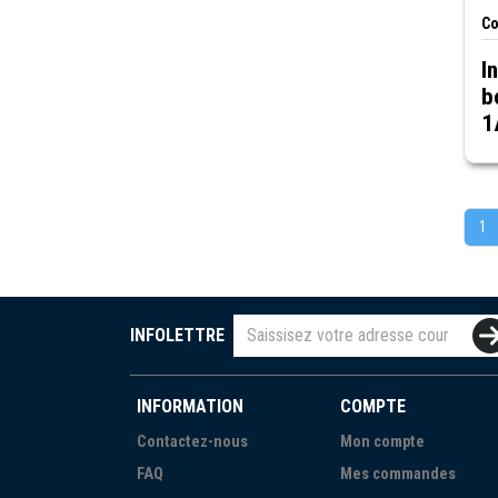
Co
I
b
1
m
r
1
INFOLETTRE
INFORMATION
COMPTE
Contactez-nous
Mon compte
FAQ
Mes commandes