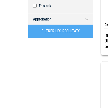
En stock
Approbation
Co
CSA
FILTRER LES RÉSULTATS
I
Certifié RoHS
D
b
UR