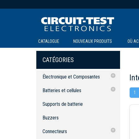
CATALOGUE
NOUVEAUX PRODUITS
OÙ AC
CATÉGORIES
Int
Électronique et Composantes
Batteries et cellules
Batteries et cellules
1
Supports de batterie
Testeurs de batterie et chargeurs
Testeurs de batterie et chargeurs
Supports de batterie
Buzzers
Cellules solaires
Cellules solaires
Buzzers
Connecteurs
Kits d'assortiment multi-valeurs
Banane et reliure
Connecteurs