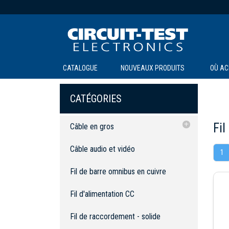
CATALOGUE
NOUVEAUX PRODUITS
OÙ AC
CATÉGORIES
Fil
Câble en gros
Câble audio et vidéo
Câble audio et vidéo
1
Fil de barre omnibus en cuivre
Fil de barre omnibus en cuivre
Fil d'alimentation CC
Fil d'alimentation CC
Fil de raccordement - solide
Fil de raccordement - multibrin
Fil de raccordement - solide