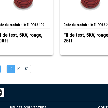
de du produit :
10-TL-RD18-100
Code du produit :
10-TL-RD18-2
il de test, 5KV, rouge,
Fil de test, 5KV, rouge
00ft
25ft
10
20
50
HEURES D'OUVERTURE
CONT