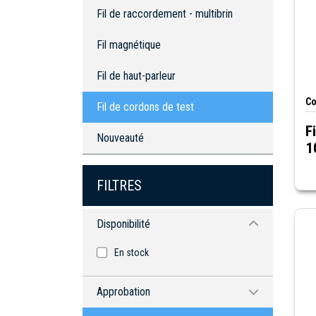
Fil magnétique
Fil de raccordement - multibrin
Fil de haut-parleur
Fil magnétique
Fil de cordons de test
Fil de haut-parleur
Co
Fil de cordons de test
F
Nouveauté
1
FILTRES
Disponibilité
En stock
Approbation