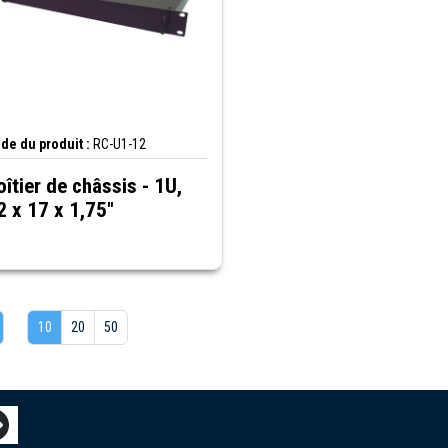
de du produit :
RC-U1-12
oîtier de châssis - 1U,
2 x 17 x 1,75"
10
20
50