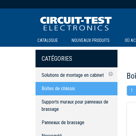
CATALOGUE
NOUVEAUX PRODUITS
OÙ AC
CATÉGORIES
Boî
Solutions de montage en cabinet
Boîtes de châssis
Boîtes de châssis
1
Supports muraux pour panneaux de
Supports muraux pour panneaux de
brassage
brassage
Panneaux de brassage
Panneaux de brassage
Nouveauté