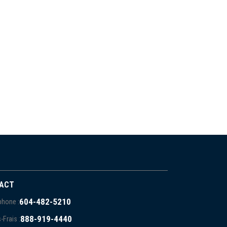
ACT
604-482-5210
phone :
888-919-4440
-Frais :