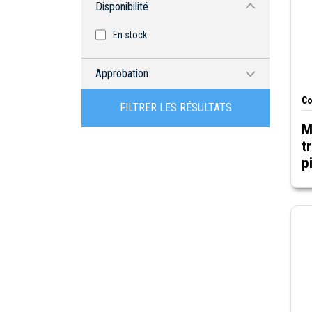
Disponibilité
En stock
Approbation
Co
CSA
FILTRER LES RÉSULTATS
Certifié RoHS
M
t
UR
pi