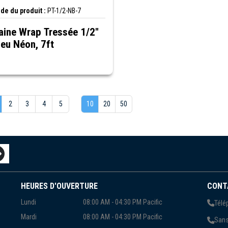
de du produit :
PT-1/2-NB-7
aine Wrap Tressée 1/2"
leu Néon, 7ft
2
3
4
5
10
20
50
HEURES D'OUVERTURE
CONT
Lundi
08:00 AM - 04:30 PM Pacific
Télé
Mardi
08:00 AM - 04:30 PM Pacific
Sans