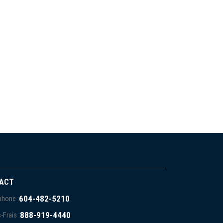
ACT
604-482-5210
phone :
888-919-4440
-Frais :