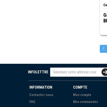
Co
G
B
1
INFOLETTRE
INFORMATION
COMPTE
Contactez-nous
Mon compte
FAQ
Mes commandes