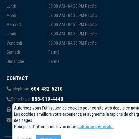
Lundi
08:00 AM - 04:30 PM Pacific
Mardi
08:00 AM - 04:30 PM Pacific
Mercredi
08:00 AM - 04:30 PM Pacific
Jeudi
08:00 AM - 04:30 PM Pacific
Vendredi
08:00 AM - 04:30 PM Pacific
Samedi
Fermé
Dimanche
Fermé
CONTACT
604-482-5210
Téléphone :
888-919-4440
Sans-Frais :
Autorisez-vous l'utilisation de cookies pour ce site web depuis ce navi
819-823-1006
Télécopieur:
Les cookies améliore votre experience et augmente la rapidité de cha
info@circuittest.com
Courriel:
des pages.
Pour plus d'informations, voir notre
politique générale.