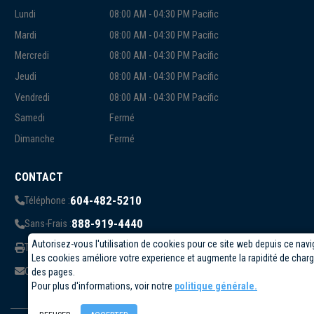
Lundi
08:00 AM - 04:30 PM Pacific
Mardi
08:00 AM - 04:30 PM Pacific
Mercredi
08:00 AM - 04:30 PM Pacific
Jeudi
08:00 AM - 04:30 PM Pacific
Vendredi
08:00 AM - 04:30 PM Pacific
Samedi
Fermé
Dimanche
Fermé
CONTACT
604-482-5210
Téléphone :
888-919-4440
Sans-Frais :
Autorisez-vous l'utilisation de cookies pour ce site web depuis ce navi
819-823-1006
Télécopieur:
Les cookies améliore votre experience et augmente la rapidité de cha
info@circuittest.com
Courriel:
des pages.
Pour plus d'informations, voir notre
politique générale.