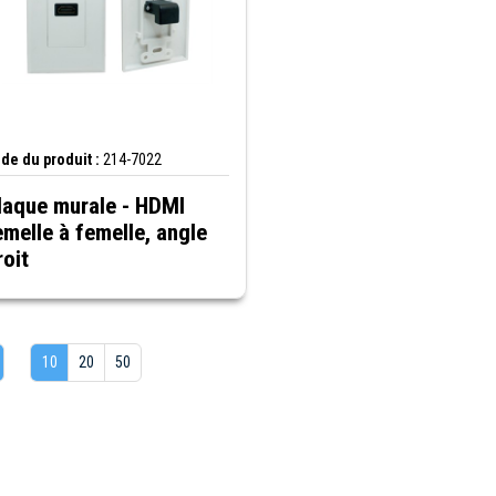
de du produit :
214-7022
laque murale - HDMI
emelle à femelle, angle
roit
10
20
50