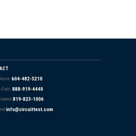
ACT
604-482-5210
phone :
888-919-4440
-Frais :
819-823-1006
copieur:
info@circuittest.com
iel: